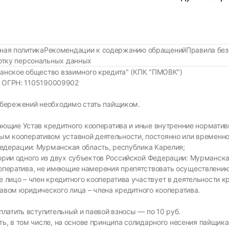
ная политика
Рекомендации к содержанию обращений
Правила без
ботку персональных данных
анское общество взаимного кредита" (КПК "ПМОВК")
37 ОГРН: 1105190009902
сбережений необходимо стать пайщиком.
знающие Устав кредитного кооператива и иные внутренние нормат
м кооперативом уставной деятельности, постоянно или временно
Федерации: Мурманская область, республика Карелия;
рии одного из двух субъектов Российской Федерации: Мурманска
оператива, не имеющие намерения препятствовать осуществлению
лицо – член кредитного кооператива участвует в деятельности кр
тавом юридического лица – члена кредитного кооператива.
латить вступительный и паевой взносы — по 10 руб.
ь, в том числе, на основе принципа солидарного несения пайщик