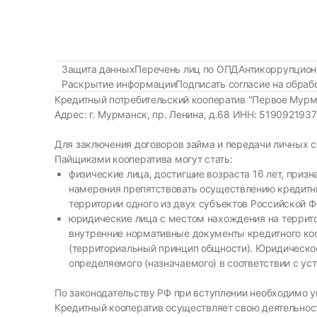
Защита данных
Перечень лиц по ОПД
Антикоррупцион
Раскрытие информации
Подписать согласие на обра
Кредитный потребительский кооператив "Первое Мурм
Адрес: г. Мурманск, пр. Ленина, д.68 ИНН: 51909219
Для заключения договоров займа и передачи личных 
Пайщиками кооператива могут стать:
физические лица, достигшие возраста 16 лет, при
намерения препятствовать осуществлению кредитны
территории одного из двух субъектов Российской 
юридические лица с местом нахождения на террито
внутренние нормативные документы кредитного ко
(территориальный принцип общности). Юридическое 
определяемого (назначаемого) в соответствии с ус
По законодательству РФ при вступлении необходимо уп
Кредитный кооператив осуществляет свою деятельност