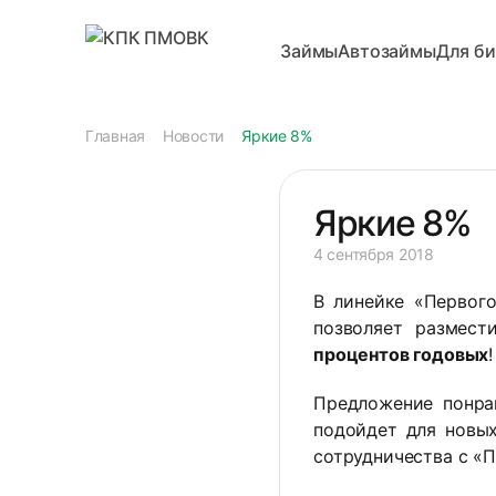
Займы
Автозаймы
Для би
Главная
Новости
Яркие 8%
Яркие 8%
4 сентября 2018
В линейке «Первог
позволяет размес
процентов годовых
!
Предложение понра
подойдет для новых
сотрудничества с «