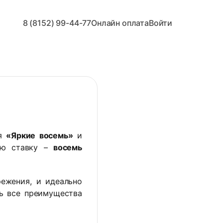
8 (8152) 99-44-77
Онлайн оплата
Войти
ся
«Яркие восемь»
и
ую ставку –
восемь
ежения, и идеально
ть все преимущества