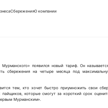
знеса
Сбережения
О компании
о Мурманского» появился новый тариф. Он называет
тить сбережения на четыре месяца под максимальн
вится тем, кто хочет быстро приумножить свои сбер
 пайщиков, которые смогут за короткий срок оцени
Первым Мурманским».