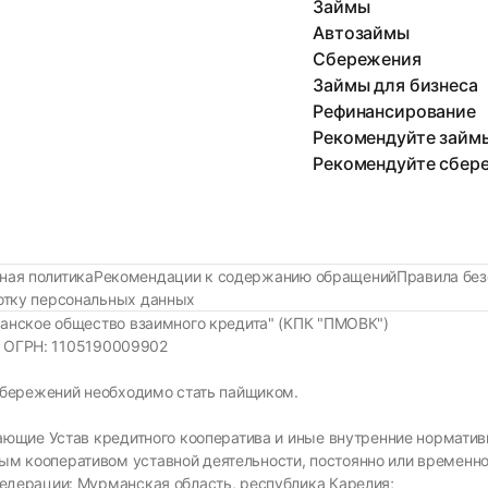
Займы
Автозаймы
Сбережения
Займы для бизнеса
Рефинансирование
Рекомендуйте займ
Рекомендуйте сбер
ная политика
Рекомендации к содержанию обращений
Правила без
ботку персональных данных
анское общество взаимного кредита" (КПК "ПМОВК")
37 ОГРН: 1105190009902
сбережений необходимо стать пайщиком.
знающие Устав кредитного кооператива и иные внутренние нормат
м кооперативом уставной деятельности, постоянно или временно
Федерации: Мурманская область, республика Карелия;