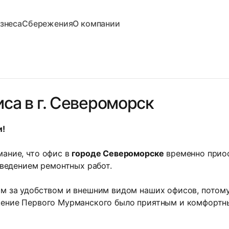
знеса
Сбережения
О компании
са в г. Североморск
и!
ание, что офис в
городе Североморске
временно прио
оведением ремонтных работ.
м за удобством и внешним видом наших офисов, потому 
ение Первого Мурманского было приятным и комфортн