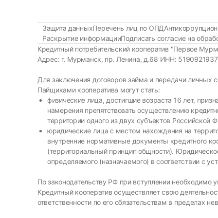
Защита данных
Перечень лиц по ОПД
Антикоррупцион
Раскрытие информации
Подписать согласие на обра
Кредитный потребительский кооператив "Первое Мурм
Адрес: г. Мурманск, пр. Ленина, д.68 ИНН: 51909219
Для заключения договоров займа и передачи личных 
Пайщиками кооператива могут стать:
физические лица, достигшие возраста 16 лет, при
намерения препятствовать осуществлению кредитны
территории одного из двух субъектов Российской 
юридические лица с местом нахождения на террито
внутренние нормативные документы кредитного ко
(территориальный принцип общности). Юридическое 
определяемого (назначаемого) в соответствии с ус
По законодательству РФ при вступлении необходимо уп
Кредитный кооператив осуществляет свою деятельност
ответственности по его обязательствам в пределах не