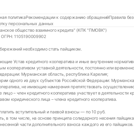
ная политика
Рекомендации к содержанию обращений
Правила без
ботку персональных данных
анское общество взаимного кредита" (КПК "ПМОВК")
37 ОГРН: 1105190009902
сбережений необходимо стать пайщиком.
знающие Устав кредитного кооператива и иные внутренние нормат
м кооперативом уставной деятельности, постоянно или временно
Федерации: Мурманская область, республика Карелия;
рии одного из двух субъектов Российской Федерации: Мурманска
оператива, не имеющие намерения препятствовать осуществлению
лицо – член кредитного кооператива участвует в деятельности кр
тавом юридического лица – члена кредитного кооператива.
латить вступительный и паевой взносы — по 10 руб.
ь, в том числе, на основе принципа солидарного несения пайщик
внесенной части дополнительного взноса каждого из его пайщиков.