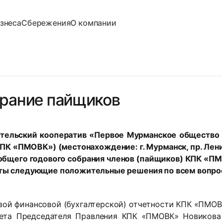
знеса
Сбережения
О компании
рание пайщиков
тельский кооператив «Первое Мурманское общество 
КПК «ПМОВК») (местонахождение: г. Мурманск, пр. Лени
 общего годового собрания членов (пайщиков) КПК «П
няты следующие положительные решения по всем вопро
вой финансовой (бухгалтерской) отчетности КПК «ПМОВК
чета Председателя Правления КПК «ПМОВК» Новикова 