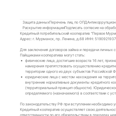
Защита данных
Перечень лиц по ОПД
Антикоррупцион
Раскрытие информации
Подписать согласие на обра
Кредитный потребительский кооператив "Первое Мурм
Адрес: г. Мурманск, пр. Ленина, д.68 ИНН: 51909219
Для заключения договоров займа и передачи личных 
Пайщиками кооператива могут стать:
физические лица, достигшие возраста 16 лет, при
намерения препятствовать осуществлению кредитны
территории одного из двух субъектов Российской 
юридические лица с местом нахождения на террито
внутренние нормативные документы кредитного ко
(территориальный принцип общности). Юридическое 
определяемого (назначаемого) в соответствии с ус
По законодательству РФ при вступлении необходимо уп
Кредитный кооператив осуществляет свою деятельност
ответственности по его обязательствам в пределах не