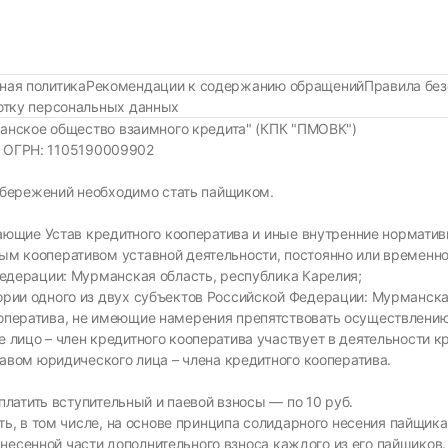
ная политика
Рекомендации к содержанию обращений
Правила без
ботку персональных данных
анское общество взаимного кредита" (КПК "ПМОВК")
37 ОГРН: 1105190009902
сбережений необходимо стать пайщиком.
знающие Устав кредитного кооператива и иные внутренние нормат
м кооперативом уставной деятельности, постоянно или временно
Федерации: Мурманская область, республика Карелия;
рии одного из двух субъектов Российской Федерации: Мурманска
оператива, не имеющие намерения препятствовать осуществлению
лицо – член кредитного кооператива участвует в деятельности кр
тавом юридического лица – члена кредитного кооператива.
латить вступительный и паевой взносы — по 10 руб.
ь, в том числе, на основе принципа солидарного несения пайщик
внесенной части дополнительного взноса каждого из его пайщиков.