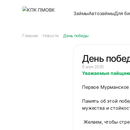
Займы
Автозаймы
Для би
Главная
Новости
День победы
День побе
6 мая 2020
Уважаемые пайщики
Первое Мурманское 
Память об этой побе
мужества и стойкос
Желаем, чтобы стрем